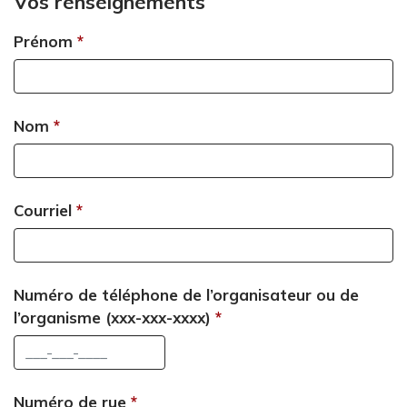
Vos renseignements
i
n
n
d
Prénom
k
s
s
e
e
-
n
Nom
m
d
a
s
i
e
l
Courriel
-
)
m
a
i
Numéro de téléphone de l’organisateur ou de
l
l’organisme (xxx-xxx-xxxx)
)
Numéro de rue