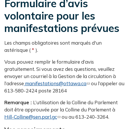
Formulaire d’avis
volontaire pour les
manifestations prévues
Les champs obligatoires sont marqués d'un
astérisque (
).
Vous pouvez remplir le formulaire d’avis
gratuitement. Si vous avez des questions, veuillez
envoyer un courriel à la Gestion de la circulation à
l’adresse
manifestations@ottawa.ca
(
ou l’appeler au
613-580-2424 poste 28164
l
i
Remarque :
L’utilisation de la Colline du Parlement
n
doit être approuvée par la Colline du Parlement à
k
Hill-Colline@sen.parl.gc
(
ou au 613-240-3264.
s
l
e